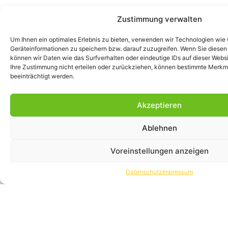
Zustimmung verwalten
Sprechen Sie uns an
Um Ihnen ein optimales Erlebnis zu bieten, verwenden wir Technologien wie
Geräteinformationen zu speichern bzw. darauf zuzugreifen. Wenn Sie diese
können wir Daten wie das Surfverhalten oder eindeutige IDs auf dieser Webs
ie suchen für Ihre Exporte und Importe einen starken
Ihre Zustimmung nicht erteilen oder zurückziehen, können bestimmte Merkm
Partner? Unsere Experten stehen Ihnen jederzeit
beeinträchtigt werden.
gerne für ein Beratungsgespräch zur Verfügung. Auf
kürzestem Wege erreichen Sie uns hier.
Akzeptieren
Ablehnen
Kontakt
Voreinstellungen anzeigen
Datenschutz
Impressum