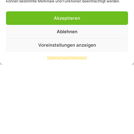
können bestimmte Merkmale und Funktionen beeinträchtigt werden.
Akzeptieren
Ablehnen
Voreinstellungen anzeigen
Datenschutz
Impressum
Generatoren,
Stromerzeuger
Mit dem Import hochwertiger Generatoren haben wir uns in
Deutschland ein weiteres Standbein geschaffen.
Durch eine Vielzahl verfügbarer Modelle decken wir ein